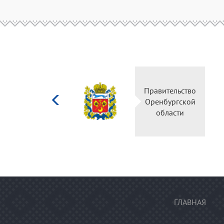
Министерство
Правитель
культуры
Оренбургс
Российской
област
федерации
ГЛАВНАЯ