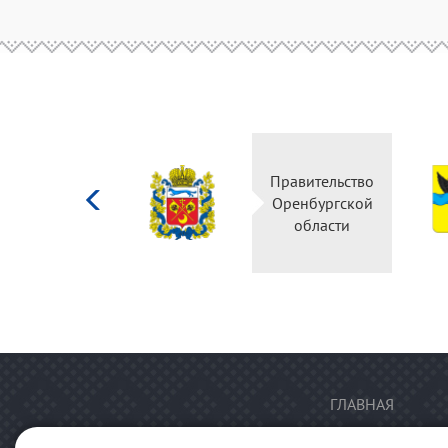
Министерство
Правительство
культуры
Оренбургской
Российской
области
федерации
ГЛАВНАЯ