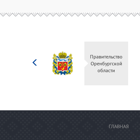
Министерство
Правительство
культуры
Оренбургской
Российской
области
федерации
ГЛАВНАЯ