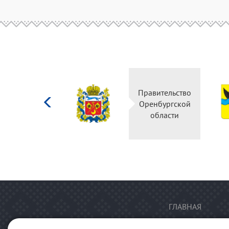
Министерство
Правительство
культуры
Оренбургской
Российской
области
федерации
ГЛАВНАЯ