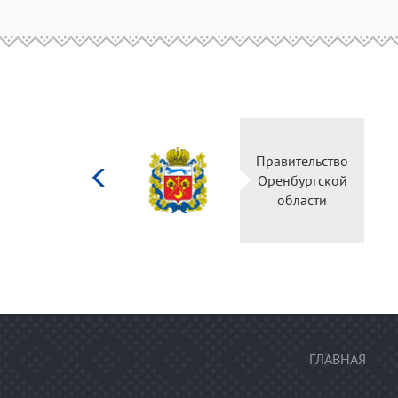
Министерство
Правительство
культуры
Оренбургской
Российской
области
федерации
ГЛАВНАЯ