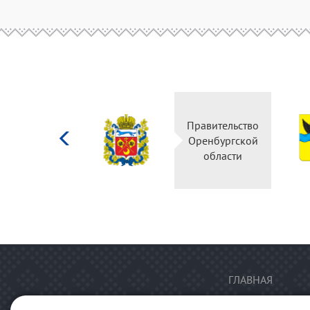
Министерство
Правительство
культуры
Оренбургской
Российской
области
федерации
ГЛАВНАЯ