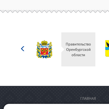
Министерство
Правительство
культуры
Оренбургской
Российской
области
федерации
ГЛАВНАЯ