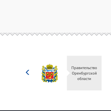
Министерство
Правительство
культуры
Оренбургской
Российской
области
федерации