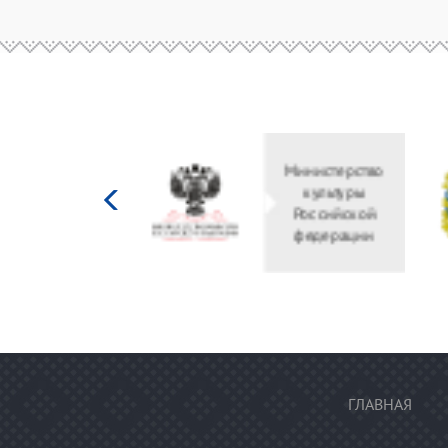
Министерство
культуры
Российской
федерации
ГЛАВНАЯ