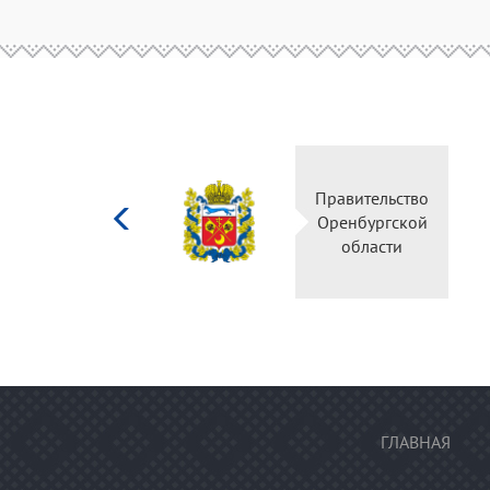
Министерство
Прав
культуры
Орен
Российской
о
федерации
ГЛАВНАЯ