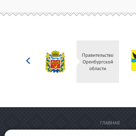
Министерство
Правительство
культуры
Оренбургской
Российской
области
федерации
ГЛАВНАЯ