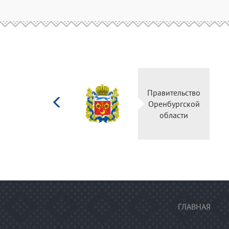
Министерство
Правительство
культуры
Оренбургской
Российской
области
федерации
ГЛАВНАЯ