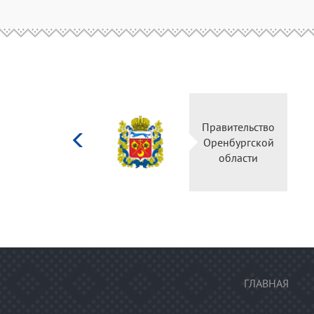
Министерство
Правител
культуры
Оренбур
Российской
облас
федерации
ГЛАВНАЯ