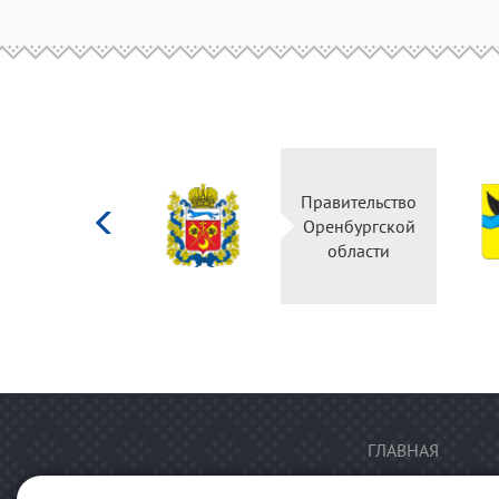
Министерство
Правительство
культуры
Оренбургской
Российской
области
федерации
ГЛАВНАЯ