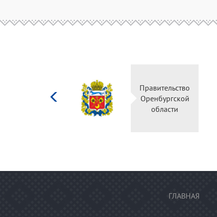
Министерство
Правительство
культуры
Оренбургской
Российской
области
федерации
ГЛАВНАЯ