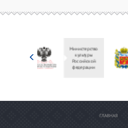
Министерство
культуры
Российской
федерации
ГЛАВНАЯ