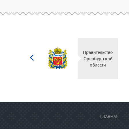
Министерство
Правительство
культуры
Оренбургской
Российской
области
федерации
ГЛАВНАЯ