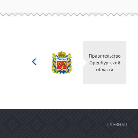
Министерство
Правительство
культуры
Оренбургской
Российской
области
федерации
ГЛАВНАЯ