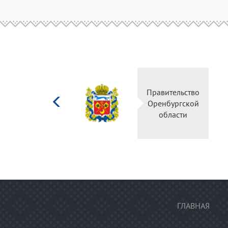
Министерство
Прави
культуры
Оренб
Российской
об
федерации
ГЛАВНАЯ