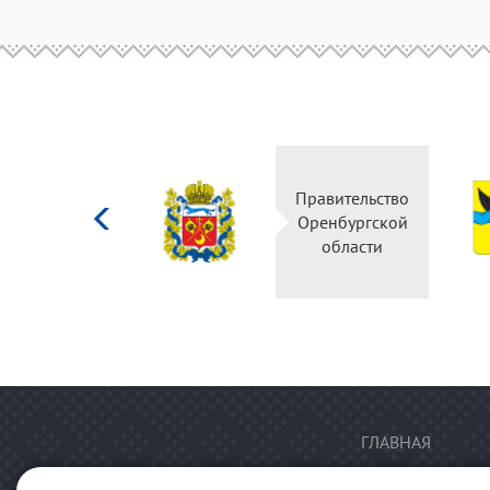
Министерство
Правительство
культуры
Оренбургской
Российской
области
федерации
ГЛАВНАЯ