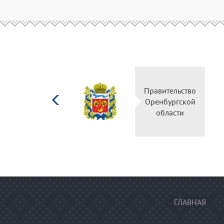
Министерство
Правительство
культуры
Оренбургской
Российской
области
федерации
ГЛАВНАЯ