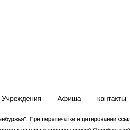
Учреждения
Афиша
контакты
енбуржья". При перепечатке и цитировании ссыл
рство культуры и внешних связей Оренбургской