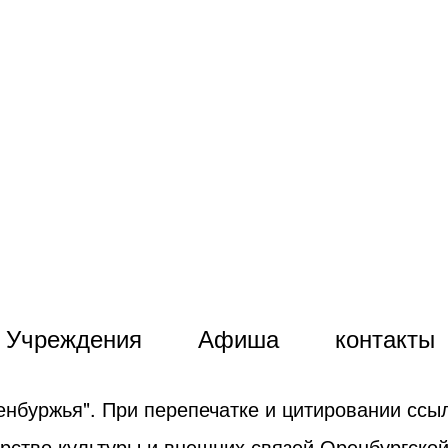
Учреждения
Афиша
контакты
енбуржья". При перепечатке и цитировании ссыл
рство культуры и внешних связей Оренбургской