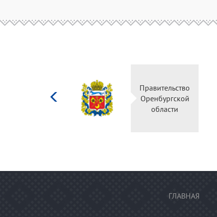
Министерство
Правитель
культуры
Оренбургс
Российской
област
федерации
ГЛАВНАЯ