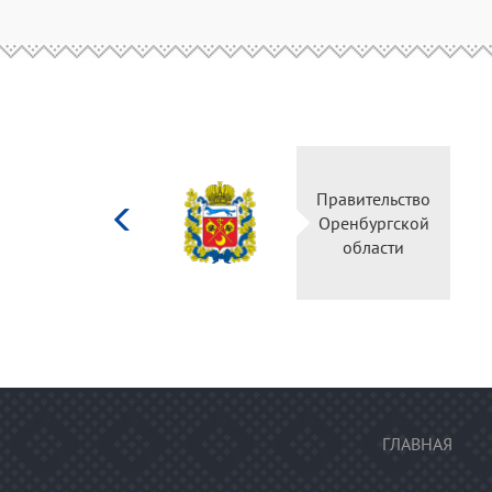
Министерство
Правительство
культуры
Оренбургской
Российской
области
федерации
ГЛАВНАЯ