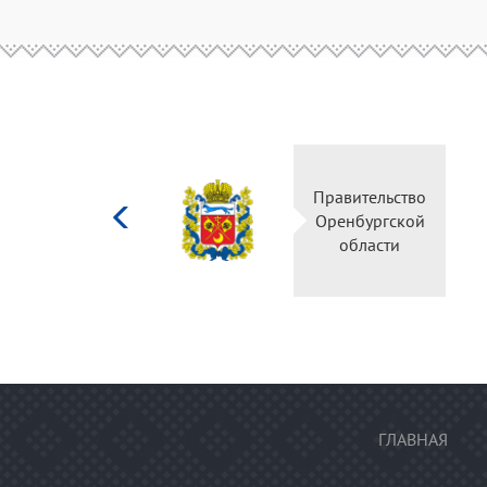
Министерство
Правительство
культуры
Оренбургской
Российской
области
федерации
ГЛАВНАЯ