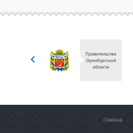
Министерство
Правитель
культуры
Оренбургс
Российской
област
федерации
ГЛАВНАЯ