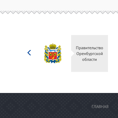
Министерство
Правительство
культуры
Оренбургской
Российской
области
федерации
ГЛАВНАЯ