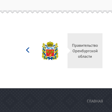
Министерство
Правительство
культуры
Оренбургской
Российской
области
федерации
ГЛАВНАЯ