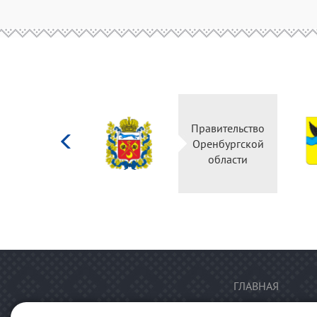
Министерство
Правительство
культуры
Оренбургской
Российской
области
федерации
ГЛАВНАЯ