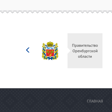
Министерство
Прави
культуры
Оренб
Российской
об
федерации
ГЛАВНАЯ