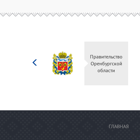
Министерство
Правительс
культуры
Оренбургск
Российской
области
федерации
ГЛАВНАЯ