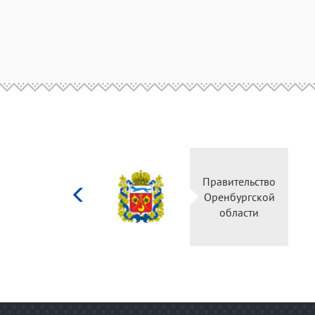
Министерство
Правительство
культуры
Оренбургской
Российской
области
федерации