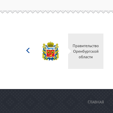
Министерство
Правительство
культуры
Оренбургской
Российской
области
федерации
ГЛАВНАЯ