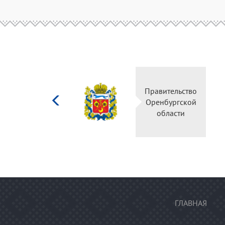
Министерство
Правительство
культуры
Оренбургской
Российской
области
федерации
ГЛАВНАЯ