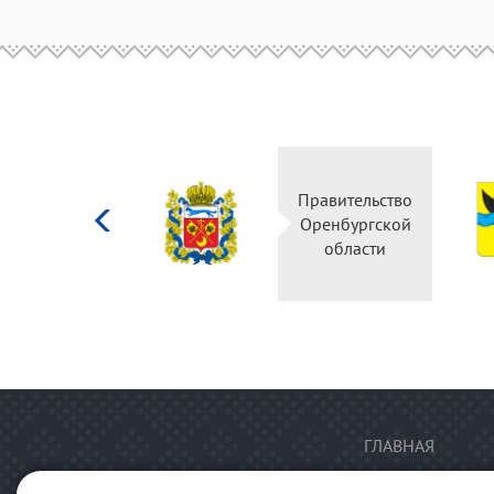
Министерство
Правительство
культуры
Оренбургской
Российской
области
федерации
ГЛАВНАЯ