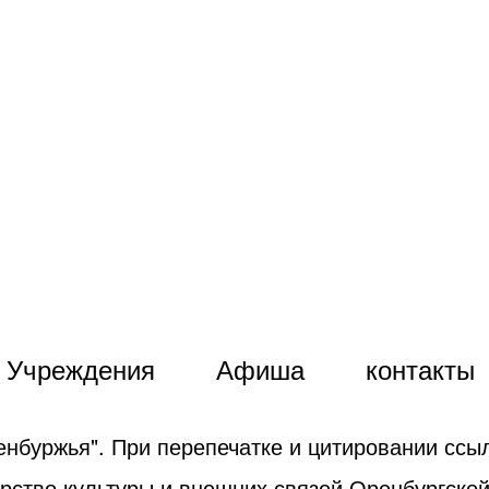
Учреждения
Афиша
контакты
енбуржья". При перепечатке и цитировании ссыл
рство культуры и внешних связей Оренбургской