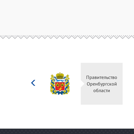
Министерство
Прави
культуры
Оренб
Российской
об
федерации