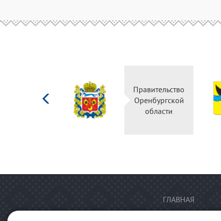
Министерство
Правительство
культуры
Оренбургской
Российской
области
федерации
ГЛАВНАЯ