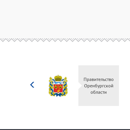
Министерство
Правительство
культуры
Оренбургской
Российской
области
федерации