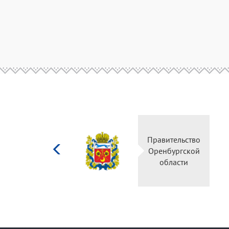
Министерство
Правительство
культуры
Оренбургской
Российской
области
федерации