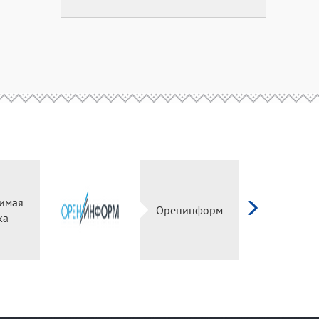
имая
Оренинформ
ка