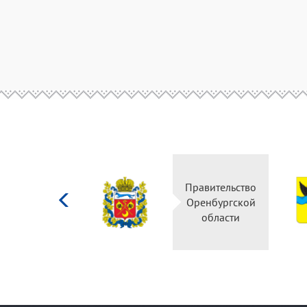
Министерство
Правительство
культуры
Оренбургской
Российской
области
федерации