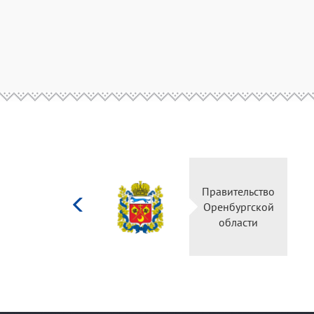
Министерство
Правительство
культуры
Оренбургской
Российской
области
федерации