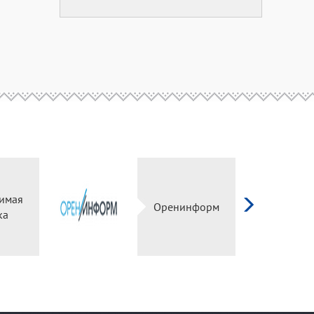
имая
Оренинформ
ка