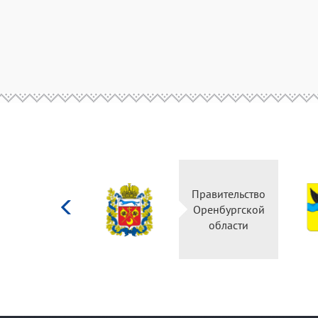
Министерство
Правительство
культуры
Оренбургской
Российской
области
федерации