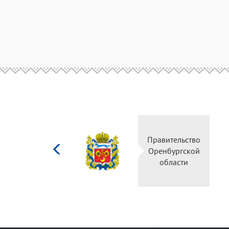
Министерство
Правительство
культуры
Оренбургской
Российской
области
федерации