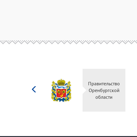
Министерство
Правительство
культуры
Оренбургской
Российской
области
федерации