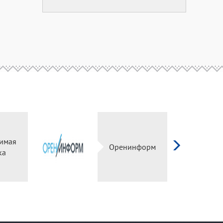
имая
Оренинформ
ка