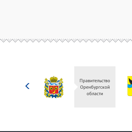
Министерство
Правительство
культуры
Оренбургской
Российской
области
федерации