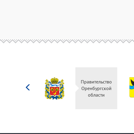
Министерство
Правительство
культуры
Оренбургской
Российской
области
федерации