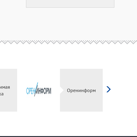
имая
Оренинформ
ка