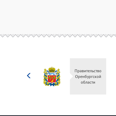
Министерство
Правительство
культуры
Оренбургской
Российской
области
федерации