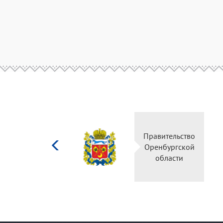
Министерство
Правительство
культуры
Оренбургской
Российской
области
федерации